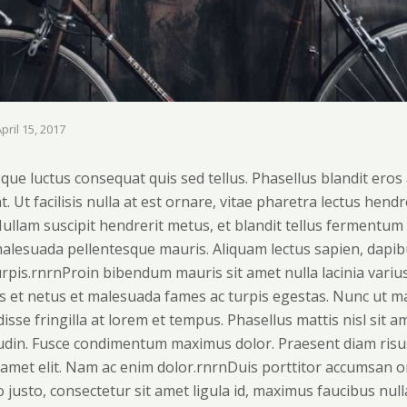
pril 15, 2017
que luctus consequat quis sed tellus. Phasellus blandit eros 
 Ut facilisis nulla at est ornare, vitae pharetra lectus hendre
Nullam suscipit hendrerit metus, et blandit tellus fermentum
malesuada pellentesque mauris. Aliquam lectus sapien, dapi
urpis.rnrnProin bibendum mauris sit amet nulla lacinia variu
s et netus et malesuada fames ac turpis egestas. Nunc ut ma
isse fringilla at lorem et tempus. Phasellus mattis nisl sit 
itudin. Fusce condimentum maximus dolor. Praesent diam risus,
 amet elit. Nam ac enim dolor.rnrnDuis porttitor accumsan or
o justo, consectetur sit amet ligula id, maximus faucibus nul