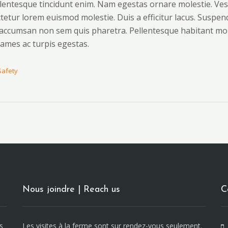
ellentesque tincidunt enim. Nam egestas ornare molestie. V
sectetur lorem euismod molestie. Duis a efficitur lacus. Susp
c accumsan non sem quis pharetra. Pellentesque habitant mor
ames ac turpis egestas.
Safety
Nous joindre | Reach us
C
s
Les visites à la ferme sont sur rendez-vous seulement.