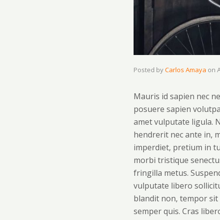
Posted by
Carlos Amaya
on
A
Mauris id sapien nec ne
posuere sapien volutpat.
amet vulputate ligula. 
hendrerit nec ante in, 
imperdiet, pretium in t
morbi tristique senectu
fringilla metus. Suspend
vulputate libero sollic
blandit non, tempor sit
semper quis. Cras liber