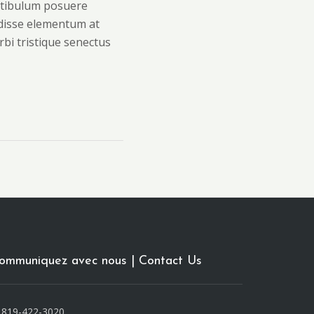
estibulum posuere
endisse elementum at
bi tristique senectus
ommuniquez avec nous | Contact Us
819-422-3020