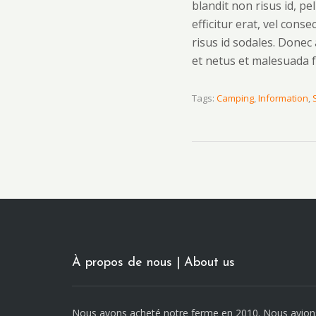
blandit non risus id, p
efficitur erat, vel con
risus id sodales. Done
et netus et malesuada f
Tags:
Camping
,
Information
,
À propos de nous | About us
Nous avons acheté notre ferme en 2010. Nous avion