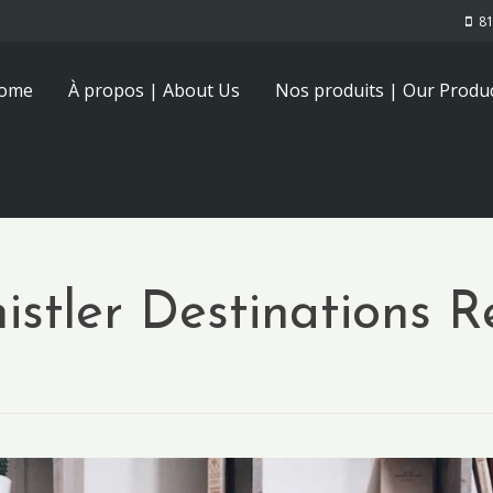
81
Home
À propos | About Us
Nos produits | Our Produ
stler Destinations 